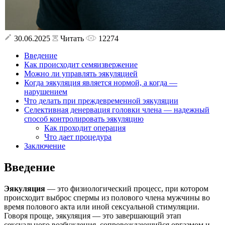
30.06.2025
Читать
12274
Введение
Как происходит семяизвержение
Можно ли управлять эякуляцией
Когда эякуляция является нормой, а когда —
нарушением
Что делать при преждевременной эякуляции
Селективная денервация головки члена — надежный
способ контролировать эякуляцию
Как проходит операция
Что дает процедура
Заключение
Введение
Эякуляция
— это физиологический процесс, при котором
происходит выброс спермы из полового члена мужчины во
время полового акта или иной сексуальной стимуляции.
Говоря проще, эякуляция — это завершающий этап
сексуального возбуждения, сопровождающийся оргазмом и