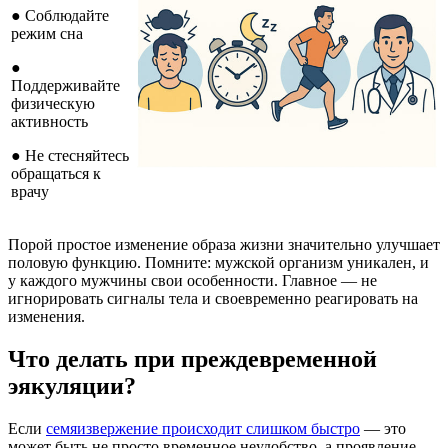
● Соблюдайте
режим сна
●
Поддерживайте
физическую
активность
● Не стесняйтесь
обращаться к
врачу
Порой простое изменение образа жизни значительно улучшает
половую функцию. Помните: мужской организм уникален, и
у каждого мужчины свои особенности. Главное — не
игнорировать сигналы тела и своевременно реагировать на
изменения.
Что делать при преждевременной
эякуляции?
Если
семяизвержение происходит слишком быстро
— это
может быть не просто временное неудобство, а проявление